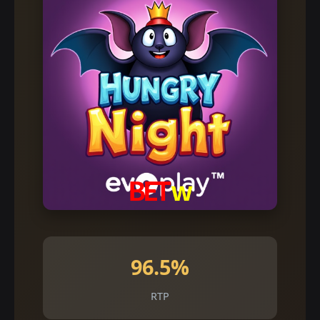
96.5%
RTP