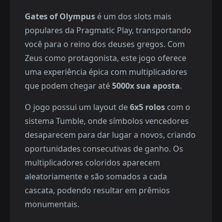
Gates of Olympus
é um dos slots mais
populares da Pragmatic Play, transportando
você para o reino dos deuses gregos. Com
Zeus como protagonista, este jogo oferece
uma experiência épica com multiplicadores
que podem chegar até
5000x sua aposta
.
O jogo possui um layout de
6x5 rolos
com o
sistema Tumble, onde símbolos vencedores
desaparecem para dar lugar a novos, criando
oportunidades consecutivas de ganho. Os
multiplicadores coloridos aparecem
aleatoriamente e são somados a cada
cascata, podendo resultar em prêmios
monumentais.