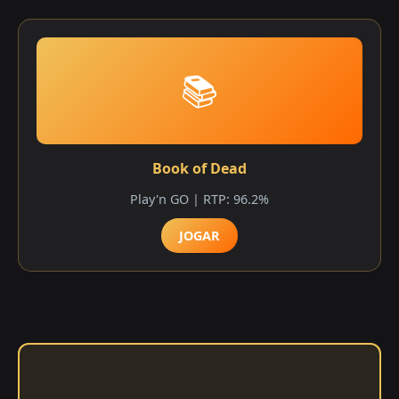
📚
Book of Dead
Play'n GO | RTP: 96.2%
JOGAR