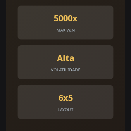
5000x
MAX WIN
Alta
VOLATILIDADE
6x5
LAYOUT