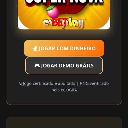
💰 JOGAR COM DINHEIRO
🎮 JOGAR DEMO GRÁTIS
🔒 Jogo certificado e auditado | RNG verificado
pela eCOGRA