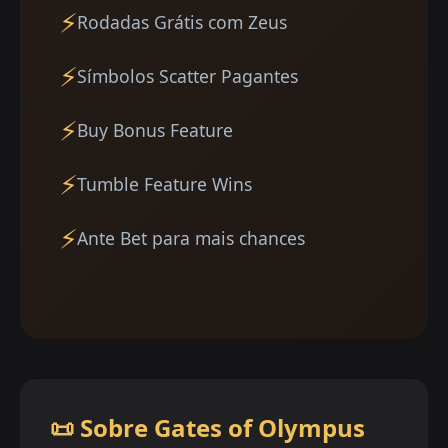
Rodadas Grátis com Zeus
Símbolos Scatter Pagantes
Buy Bonus Feature
Tumble Feature Wins
Ante Bet para mais chances
📜 Sobre Gates of Olympus