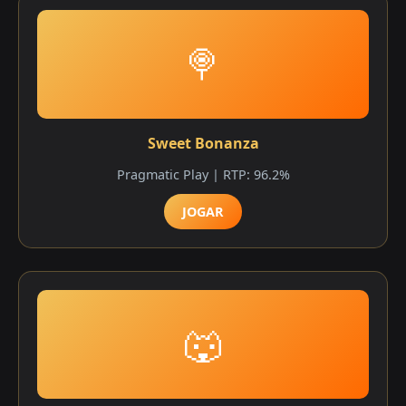
🍭
Sweet Bonanza
Pragmatic Play | RTP: 96.2%
JOGAR
🐺