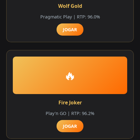
Wolf Gold
Pragmatic Play | RTP: 96.0%
JOGAR
🔥
Fire Joker
Play'n GO | RTP: 96.2%
JOGAR