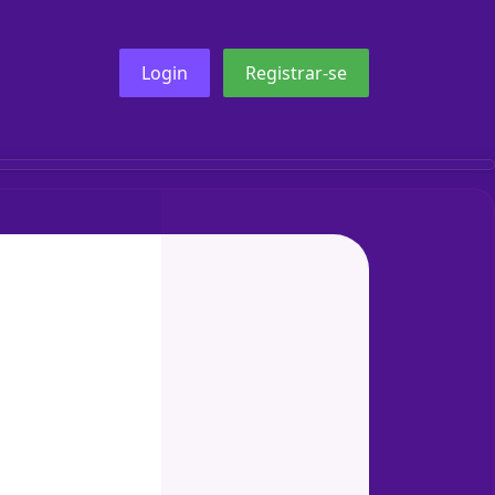
Login
Registrar-se