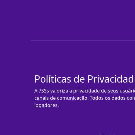
Políticas de Privacida
A 7SSs valoriza a privacidade de seus usuá
canais de comunicação. Todos os dados cole
jogadores.