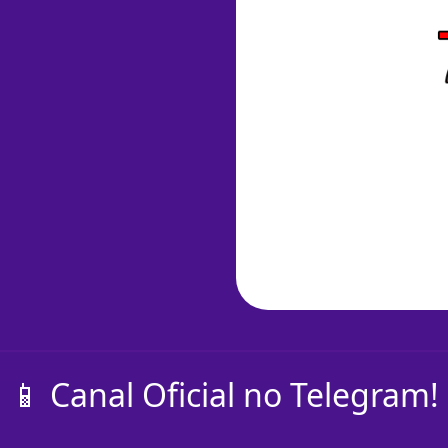
📱 Canal Oficial no Telegram!