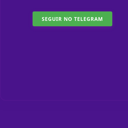
SEGUIR NO TELEGRAM