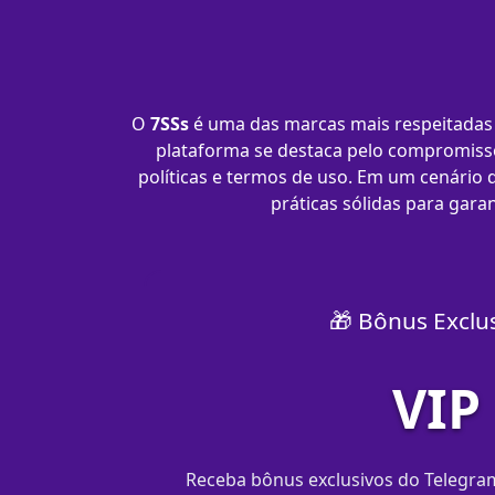
O
7SSs
é uma das marcas mais respeitadas 
plataforma se destaca pelo compromisso
políticas e termos de uso. Em um cenário d
práticas sólidas para gara
🎁 Bônus Exclu
VIP
Receba bônus exclusivos do Telegra