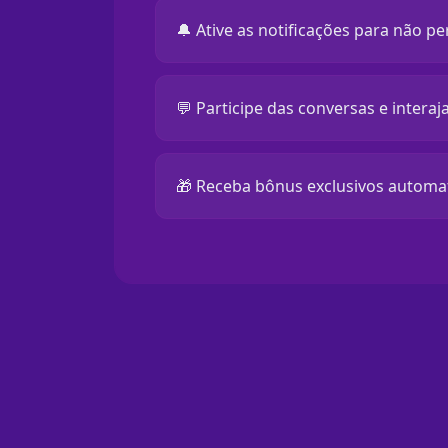
🔔 Ative as notificações para não p
💬 Participe das conversas e interaj
🎁 Receba bônus exclusivos autom