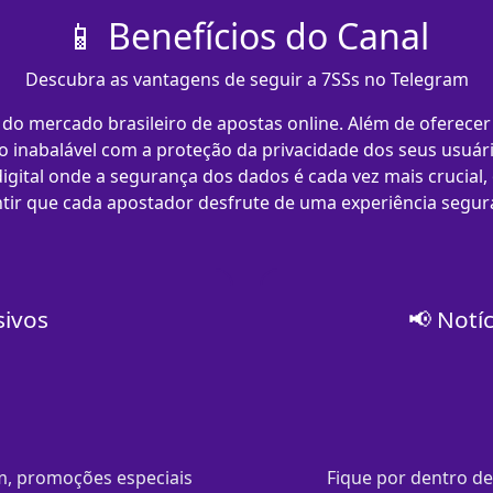
📱 Benefícios do Canal
Descubra as vantagens de seguir a 7SSs no Telegram
do mercado brasileiro de apostas online. Além de oferecer
 inabalável com a proteção da privacidade dos seus usuár
igital onde a segurança dos dados é cada vez mais crucial,
ntir que cada apostador desfrute de uma experiência segura
sivos
📢 Notí
m, promoções especiais
Fique por dentro d