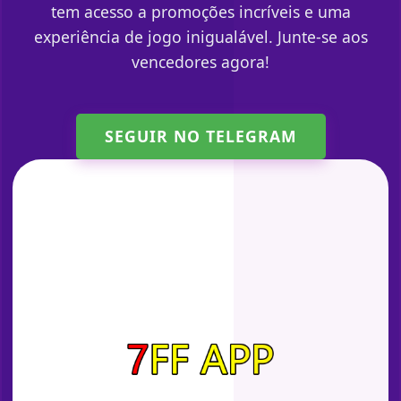
tem acesso a promoções incríveis e uma
experiência de jogo inigualável. Junte-se aos
vencedores agora!
SEGUIR NO TELEGRAM