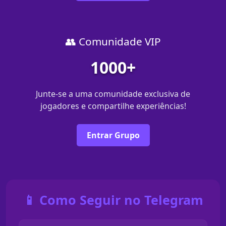
👥 Comunidade VIP
1000+
Junte-se a uma comunidade exclusiva de
jogadores e compartilhe experiências!
Entrar Grupo
📱 Como Seguir no Telegram