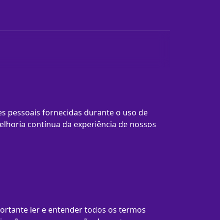
s pessoais fornecidas durante o uso de
elhoria contínua da experiência de nossos
ortante ler e entender todos os termos