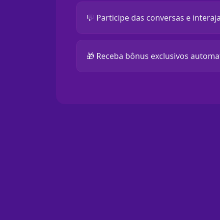
💬 Participe das conversas e interaj
🎁 Receba bônus exclusivos autom