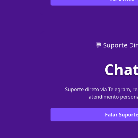
💬 Suporte Di
Cha
Suporte direto via Telegram, r
atendimento persona
Falar Suport