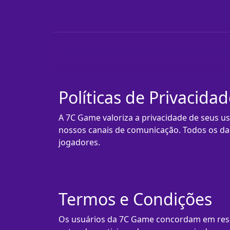
Políticas de Privacida
A 7C Game valoriza a privacidade de seus 
nossos canais de comunicação. Todos os dad
jogadores.
Termos e Condições
Os usuários da 7C Game concordam em respe