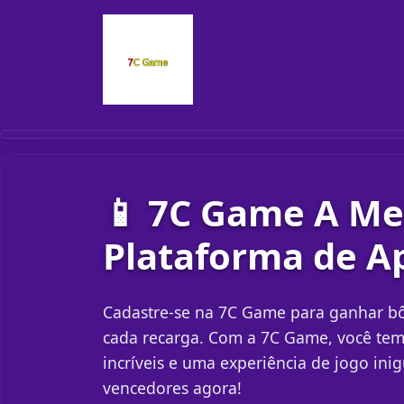
📱 7C Game A Me
Plataforma de A
Cadastre-se na 7C Game para ganhar b
cada recarga. Com a 7C Game, você te
incríveis e uma experiência de jogo inig
vencedores agora!