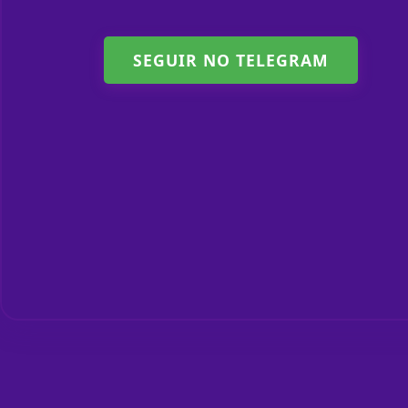
SEGUIR NO TELEGRAM