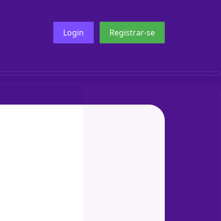
Login
Registrar-se