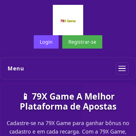
Login
Registrar-se
Menu
📱 79X Game A Melhor
Plataforma de Apostas
Cadastre-se na 79X Game para ganhar bônus no
cadastro e em cada recarga. Com a 79X Game,