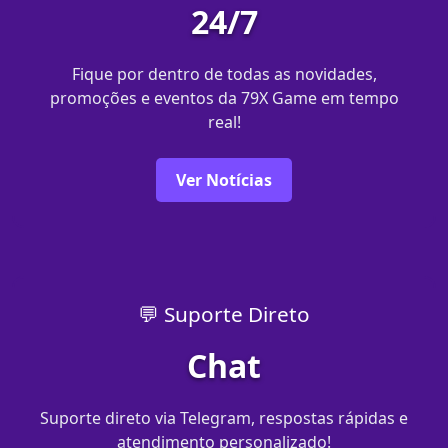
24/7
Fique por dentro de todas as novidades,
promoções e eventos da 79X Game em tempo
real!
Ver Notícias
💬 Suporte Direto
Chat
Suporte direto via Telegram, respostas rápidas e
atendimento personalizado!