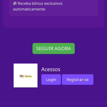
🎁 Receba bônus exclusivos
automaticamente
SEGUIR AGORA
Acessos
Login
Registrar-se