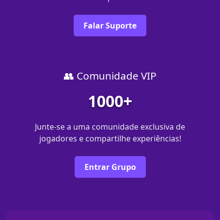
Falar Suporte
👥 Comunidade VIP
1000+
Junte-se a uma comunidade exclusiva de
jogadores e compartilhe experiências!
Entrar Grupo