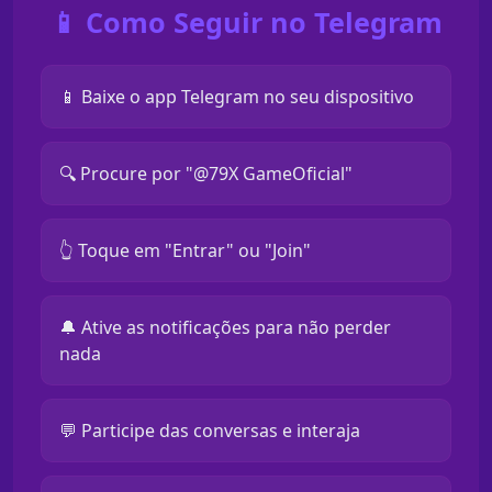
📱 Como Seguir no Telegram
📱 Baixe o app Telegram no seu dispositivo
🔍 Procure por "@79X GameOficial"
👆 Toque em "Entrar" ou "Join"
🔔 Ative as notificações para não perder
nada
💬 Participe das conversas e interaja