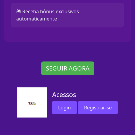
🎁 Receba bônus exclusivos
automaticamente
SEGUIR AGORA
Acessos
Login
Registrar-se