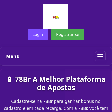
Login
Registrar-se
Menu
📱 78Br A Melhor Plataforma
de Apostas
Cadastre-se na 78Br para ganhar bônus no
cadastro e em cada recarga. Com a 78Br, você tem