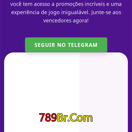
você tem acesso a promoções incríveis e uma
experiência de jogo inigualável. Junte-se aos
vencedores agora!
SEGUIR NO TELEGRAM