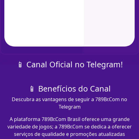
📱 Canal Oficial no Telegram!
📱 Benefícios do Canal
Descubra as vantagens de seguir a 789Br.Com no
Telegram
A plataforma 789Br.Com Brasil oferece uma grande
variedade de jogos; a 789Br.Com se dedica a oferecer
serviços de qualidade e promoções atualizadas