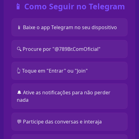
📱 Como Seguir no Telegram
📱 Baixe o app Telegram no seu dispositivo
🔍 Procure por "@789Br.ComOficial"
👆 Toque em "Entrar" ou "Join"
🔔 Ative as notificações para não perder
nada
💬 Participe das conversas e interaja