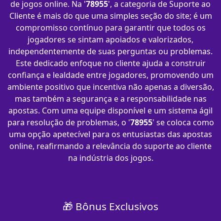
de jogos online. Na '
78955
', a categoria de Suporte ao
Cliente é mais do que uma simples seção do site; é um
compromisso contínuo para garantir que todos os
jogadores se sintam apoiados e valorizados,
independentemente de suas perguntas ou problemas.
Este dedicado enfoque no cliente ajuda a construir
confiança e lealdade entre jogadores, promovendo um
ambiente positivo que incentiva não apenas a diversão,
mas também a segurança e a responsabilidade nas
apostas. Com uma equipe disponível e um sistema ágil
para resolução de problemas, o '
78955
' se coloca como
uma opção apetecível para os entusiastas das apostas
online, reafirmando a relevância do suporte ao cliente
na indústria dos jogos.
🎁 Bônus Exclusivos