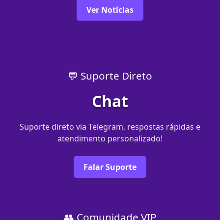
Ver Notícias
💬 Suporte Direto
Chat
Suporte direto via Telegram, respostas rápidas e
atendimento personalizado!
Falar Suporte
👥 Comunidade VIP