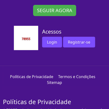
SEGUIR AGORA
Acessos
Login
Registrar-se
Políticas de Privacidade
Termos e Condições
Sitemap
Políticas de Privacidade