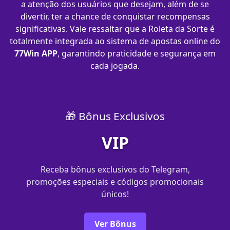
a atenção dos usuários que desejam, além de se
divertir, ter a chance de conquistar recompensas
significativas. Vale ressaltar que a Roleta da Sorte é
totalmente integrada ao sistema de apostas online do
77Win APP
, garantindo praticidade e segurança em
cada jogada.
🎁 Bônus Exclusivos
VIP
Receba bônus exclusivos do Telegram,
promoções especiais e códigos promocionais
únicos!
Ver Bônus