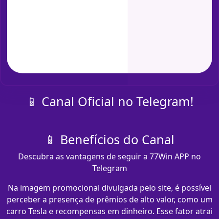
📱 Canal Oficial no Telegram!
📱 Benefícios do Canal
Descubra as vantagens de seguir a 77Win APP no
Telegram
Na imagem promocional divulgada pelo site, é possível
perceber a presença de prêmios de alto valor, como um
carro Tesla e recompensas em dinheiro. Esse fator atrai