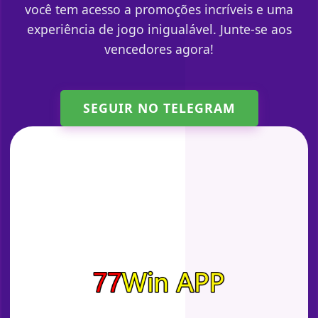
você tem acesso a promoções incríveis e uma
experiência de jogo inigualável. Junte-se aos
vencedores agora!
SEGUIR NO TELEGRAM