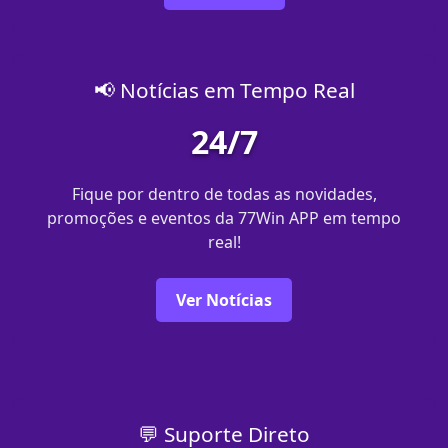
📢 Notícias em Tempo Real
24/7
Fique por dentro de todas as novidades,
promoções e eventos da 77Win APP em tempo
real!
Ver Notícias
💬 Suporte Direto