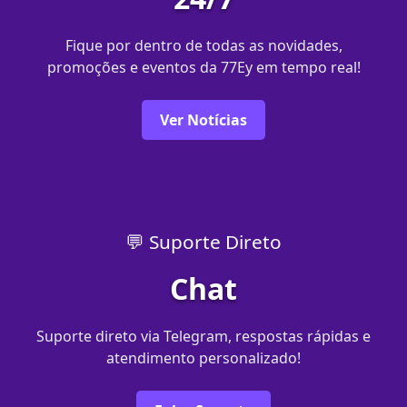
Fique por dentro de todas as novidades,
promoções e eventos da 77Ey em tempo real!
Ver Notícias
💬 Suporte Direto
Chat
Suporte direto via Telegram, respostas rápidas e
atendimento personalizado!