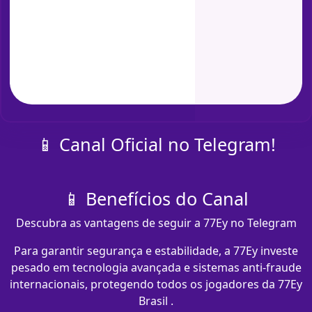
📱 Canal Oficial no Telegram!
📱 Benefícios do Canal
Descubra as vantagens de seguir a 77Ey no Telegram
Para garantir segurança e estabilidade, a 77Ey investe
pesado em tecnologia avançada e sistemas anti-fraude
internacionais, protegendo todos os jogadores da 77Ey
Brasil .