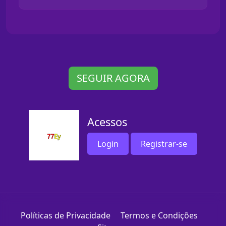
SEGUIR AGORA
Acessos
Login
Registrar-se
Políticas de Privacidade
Termos e Condições