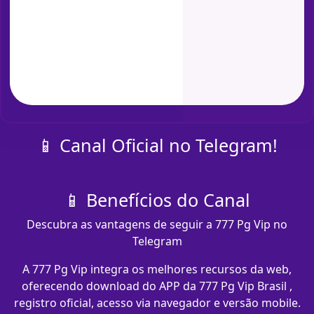
📱 Canal Oficial no Telegram!
📱 Benefícios do Canal
Descubra as vantagens de seguir a 777 Pg Vip no
Telegram
A 777 Pg Vip integra os melhores recursos da web,
oferecendo download do APP da 777 Pg Vip Brasil ,
registro oficial, acesso via navegador e versão mobile.