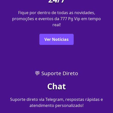
Fique por dentro de todas as novidades,
promoções e eventos da 777 Pg Vip em tempo
real!
Ver Notícias
💬 Suporte Direto
Chat
Suporte direto via Telegram, respostas rápidas e
atendimento personalizado!