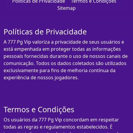
Políticas de Privacidade
Termos e Condições
Sitemap
Políticas de Privacidade
A 777 Pg Vip valoriza a privacidade de seus usuários e
está empenhada em proteger todas as informações
pessoais fornecidas durante o uso de nossos canais de
comunicação. Todos os dados coletados são utilizados
exclusivamente para fins de melhoria contínua da
experiência de nossos jogadores.
Termos e Condições
Os usuários da 777 Pg Vip concordam em respeitar
todas as regras e regulamentos estabelecidos. É