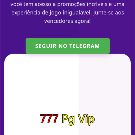
você tem acesso a promoções incríveis e uma
experiência de jogo inigualável. Junte-se aos
vencedores agora!
SEGUIR NO TELEGRAM