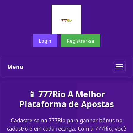
Login
Registrar-se
Menu
📱 777Rio A Melhor
Plataforma de Apostas
Cadastre-se na 777Rio para ganhar bônus no
cadastro e em cada recarga. Com a 777Rio, você