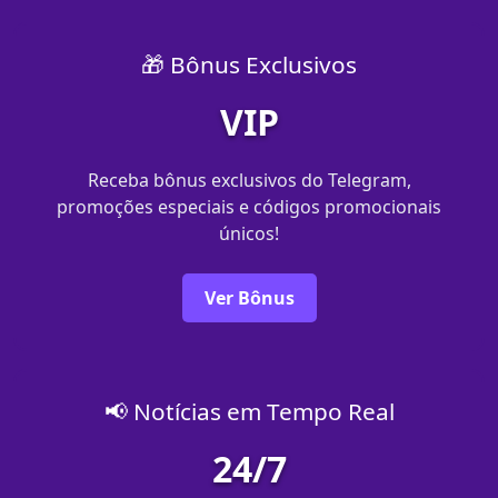
🎁 Bônus Exclusivos
VIP
Receba bônus exclusivos do Telegram,
promoções especiais e códigos promocionais
únicos!
Ver Bônus
📢 Notícias em Tempo Real
24/7