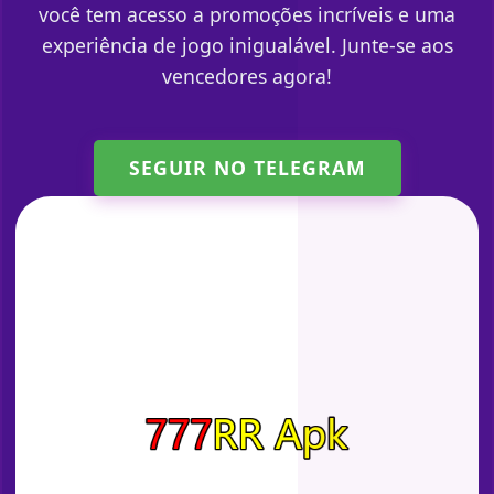
você tem acesso a promoções incríveis e uma
experiência de jogo inigualável. Junte-se aos
vencedores agora!
SEGUIR NO TELEGRAM