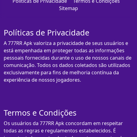
Políticas de Privacidade
Termos e Condições
Sitemap
Políticas de Privacidade
A 777RR Apk valoriza a privacidade de seus usuários e
está empenhada em proteger todas as informações
pessoais fornecidas durante o uso de nossos canais de
comunicação. Todos os dados coletados são utilizados
exclusivamente para fins de melhoria contínua da
experiência de nossos jogadores.
Termos e Condições
Os usuários da 777RR Apk concordam em respeitar
todas as regras e regulamentos estabelecidos. É