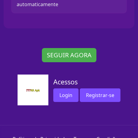
automaticamente
SEGUIR AGORA
Acessos
Login
Registrar-se