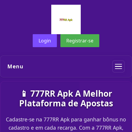
Login
Registrar-se
Menu
📱 777RR Apk A Melhor
Plataforma de Apostas
Cadastre-se na 777RR Apk para ganhar bônus no
cadastro e em cada recarga. Com a 777RR Apk,