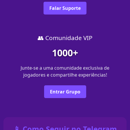
Falar Suporte
👥 Comunidade VIP
1000+
Junte-se a uma comunidade exclusiva de
jogadores e compartilhe experiências!
Entrar Grupo
📱 Como Seguir no Telegram