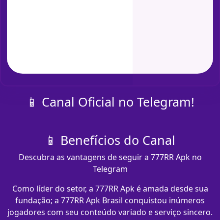
📱 Canal Oficial no Telegram!
📱 Benefícios do Canal
Descubra as vantagens de seguir a 777RR Apk no
Telegram
Como líder do setor, a 777RR Apk é amada desde sua
fundação; a 777RR Apk Brasil conquistou inúmeros
jogadores com seu conteúdo variado e serviço sincero.