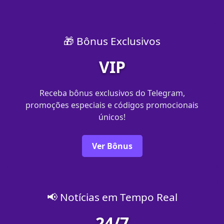
🎁 Bônus Exclusivos
VIP
Receba bônus exclusivos do Telegram,
promoções especiais e códigos promocionais
únicos!
Ver Bônus
📢 Notícias em Tempo Real
24/7