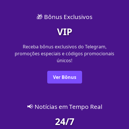
🎁 Bônus Exclusivos
VIP
Receba bônus exclusivos do Telegram,
promoções especiais e códigos promocionais
únicos!
Ver Bônus
📢 Notícias em Tempo Real
24/7