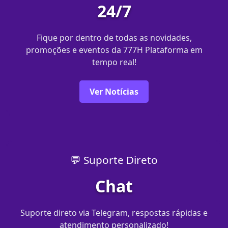
24/7
Fique por dentro de todas as novidades,
promoções e eventos da 777H Plataforma em
tempo real!
Ver Notícias
💬 Suporte Direto
Chat
Suporte direto via Telegram, respostas rápidas e
atendimento personalizado!