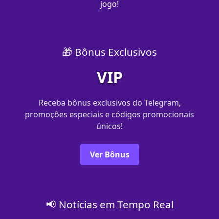
jogo!
🎁 Bônus Exclusivos
VIP
Receba bônus exclusivos do Telegram,
promoções especiais e códigos promocionais
únicos!
Ver Bônus
📢 Notícias em Tempo Real