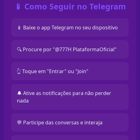
📱 Como Seguir no Telegram
📱 Baixe o app Telegram no seu dispositivo
🔍 Procure por "@777H PlataformaOficial"
👆 Toque em "Entrar" ou "Join"
🔔 Ative as notificações para não perder
nada
💬 Participe das conversas e interaja