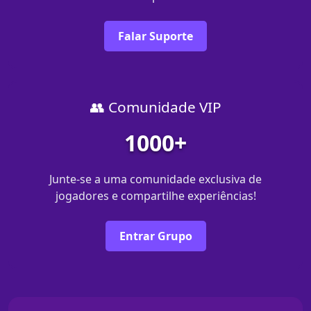
Falar Suporte
👥 Comunidade VIP
1000+
Junte-se a uma comunidade exclusiva de
jogadores e compartilhe experiências!
Entrar Grupo