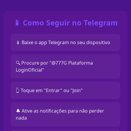
📱 Como Seguir no Telegram
📱 Baixe o app Telegram no seu dispositivo
🔍 Procure por "@777G Plataforma
LoginOficial"
👆 Toque em "Entrar" ou "Join"
🔔 Ative as notificações para não perder
nada