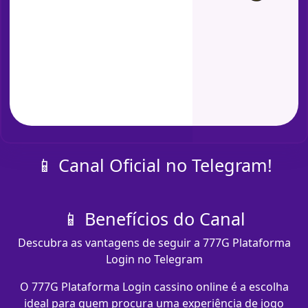
📱 Canal Oficial no Telegram!
📱 Benefícios do Canal
Descubra as vantagens de seguir a 777G Plataforma
Login no Telegram
O 777G Plataforma Login cassino online é a escolha
ideal para quem procura uma experiência de jogo