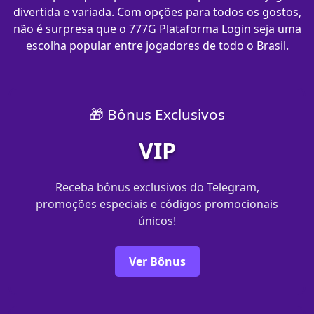
divertida e variada. Com opções para todos os gostos,
não é surpresa que o 777G Plataforma Login seja uma
escolha popular entre jogadores de todo o Brasil.
🎁 Bônus Exclusivos
VIP
Receba bônus exclusivos do Telegram,
promoções especiais e códigos promocionais
únicos!
Ver Bônus