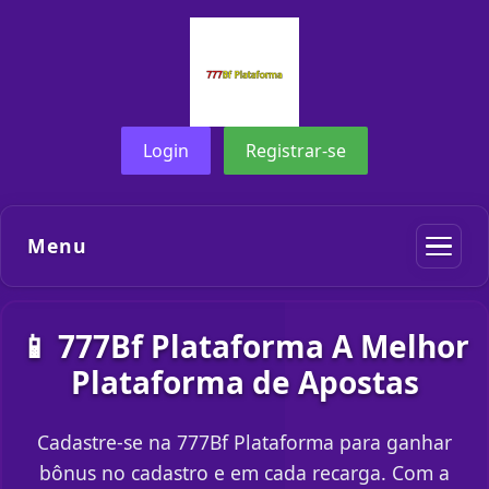
Login
Registrar-se
Menu
📱 777Bf Plataforma A Melhor
Plataforma de Apostas
Cadastre-se na 777Bf Plataforma para ganhar
bônus no cadastro e em cada recarga. Com a