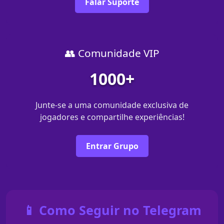
Falar Suporte
👥 Comunidade VIP
1000+
Junte-se a uma comunidade exclusiva de
jogadores e compartilhe experiências!
Entrar Grupo
📱 Como Seguir no Telegram