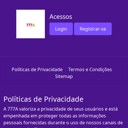
Acessos
Login
Registrar-se
Políticas de Privacidade
Termos e Condições
Sitemap
Políticas de Privacidade
A 777A valoriza a privacidade de seus usuários e está
empenhada em proteger todas as informações
pessoais fornecidas durante o uso de nossos canais de