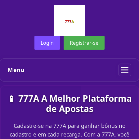
Login
Registrar-se
Menu
📱 777A A Melhor Plataforma
de Apostas
Cadastre-se na 777A para ganhar bônus no
cadastro e em cada recarga. Com a 777A, você