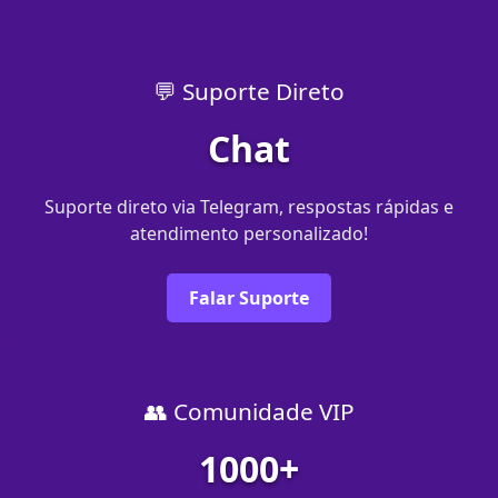
💬 Suporte Direto
Chat
Suporte direto via Telegram, respostas rápidas e
atendimento personalizado!
Falar Suporte
👥 Comunidade VIP
1000+