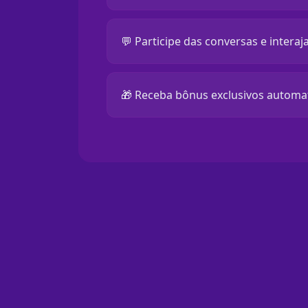
💬 Participe das conversas e interaj
🎁 Receba bônus exclusivos autom