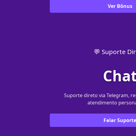
Ver Bônus
💬 Suporte Di
Cha
Suporte direto via Telegram, r
atendimento persona
Falar Suport