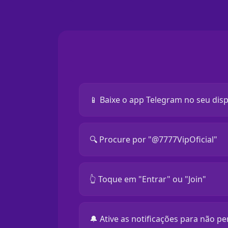
📱 Baixe o app Telegram no seu disp
🔍 Procure por "@7777VipOficial"
👆 Toque em "Entrar" ou "Join"
🔔 Ative as notificações para não p