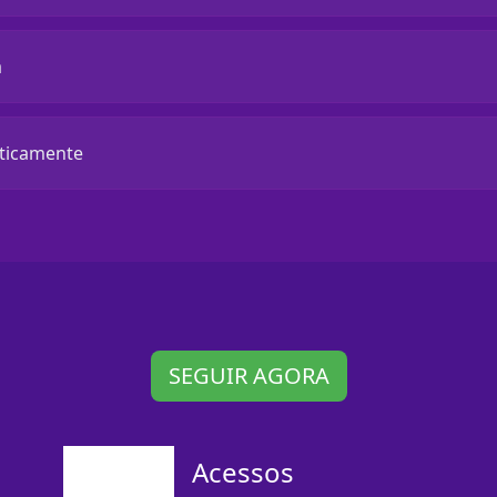
a
aticamente
SEGUIR AGORA
Acessos