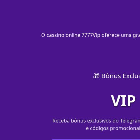
O cassino online 7777Vip oferece uma gra
🎁 Bônus Exclu
VIP
Receba bônus exclusivos do Telegra
e códigos promocionai