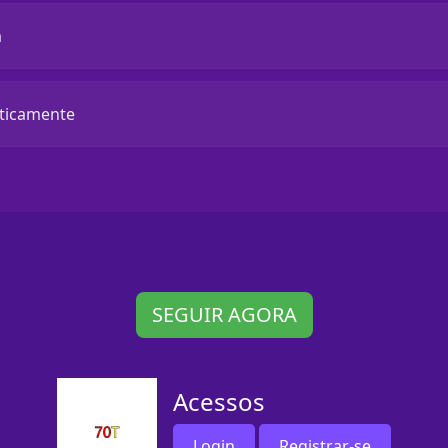
a
aticamente
SEGUIR AGORA
Acessos
Login
Registrar-se