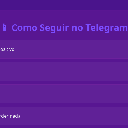
📱 Como Seguir no Telegram
ositivo
erder nada