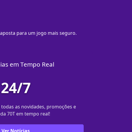
de aposta para um jogo mais seguro.
cias em Tempo Real
24/7
e todas as novidades, promoções e
 da 70T em tempo real!
Ver Notícias