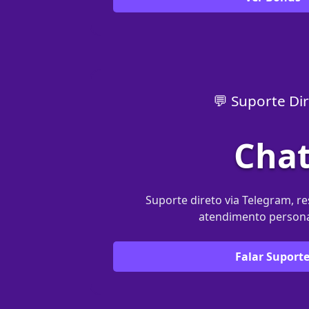
💬 Suporte Di
Cha
Suporte direto via Telegram, r
atendimento persona
Falar Suport