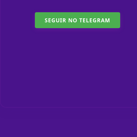
SEGUIR NO TELEGRAM