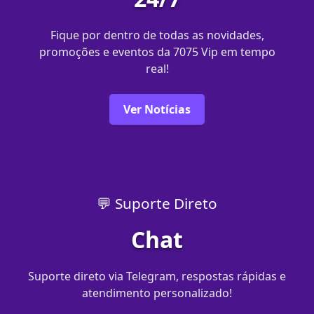
Fique por dentro de todas as novidades,
promoções e eventos da 7075 Vip em tempo
real!
Ver Notícias
💬 Suporte Direto
Chat
Suporte direto via Telegram, respostas rápidas e
atendimento personalizado!