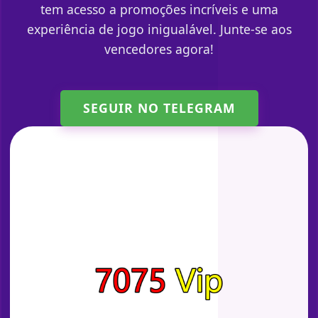
tem acesso a promoções incríveis e uma
experiência de jogo inigualável. Junte-se aos
vencedores agora!
SEGUIR NO TELEGRAM