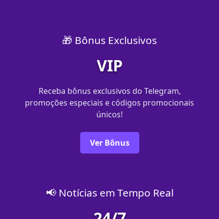
🎁 Bônus Exclusivos
VIP
Receba bônus exclusivos do Telegram,
promoções especiais e códigos promocionais
únicos!
Ver Bônus
📢 Notícias em Tempo Real
24/7