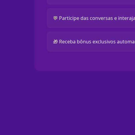
💬 Participe das conversas e interaj
🎁 Receba bônus exclusivos autom