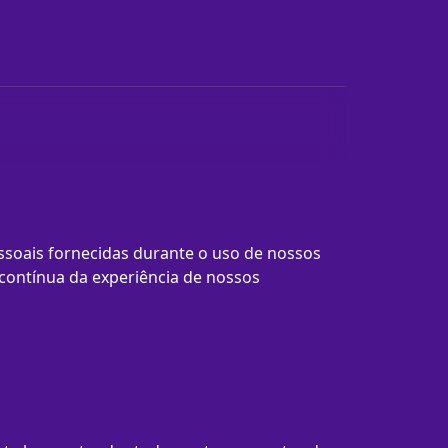
ssoais fornecidas durante o uso de nossos
 contínua da experiência de nossos