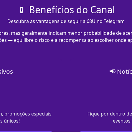
📱 Benefícios do Canal
Descubra as vantagens de seguir a 68U no Telegram
oras, mas geralmente indicam menor probabilidade de ace
ões — equilibre o risco e a recompensa ao escolher onde ap
sivos
📢 Notí
m, promoções especiais
Fique por dentro d
s únicos!
eventos