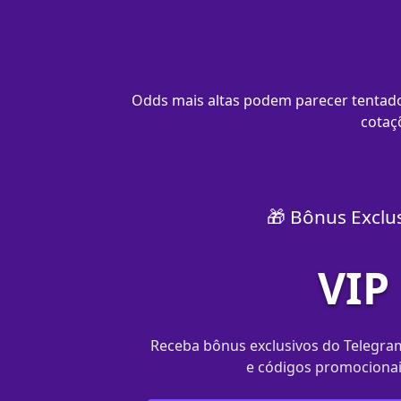
Odds mais altas podem parecer tentad
cotaç
🎁 Bônus Exclu
VIP
Receba bônus exclusivos do Telegra
e códigos promocionai