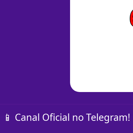
📱 Canal Oficial no Telegram!