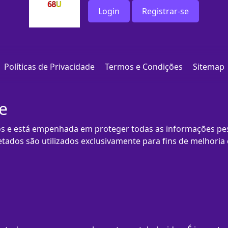
Login
Registrar-se
Políticas de Privacidade
Termos e Condições
Sitemap
de
ios e está empenhada em proteger todas as informações pe
tados são utilizados exclusivamente para fins de melhoria