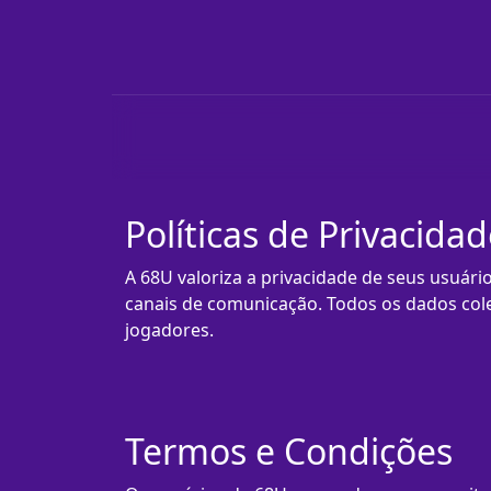
Políticas de Privacida
A 68U valoriza a privacidade de seus usuár
canais de comunicação. Todos os dados cole
jogadores.
Termos e Condições