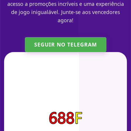
acesso a promoções incríveis e uma experiência
de jogo inigualável. Junte-se aos vencedores
agora!
SEGUIR NO TELEGRAM