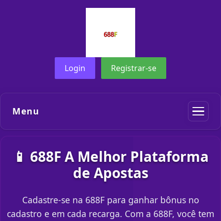
Login
Registrar-se
Menu
📱 688F A Melhor Plataforma
de Apostas
Cadastre-se na 688F para ganhar bônus no
cadastro e em cada recarga. Com a 688F, você tem