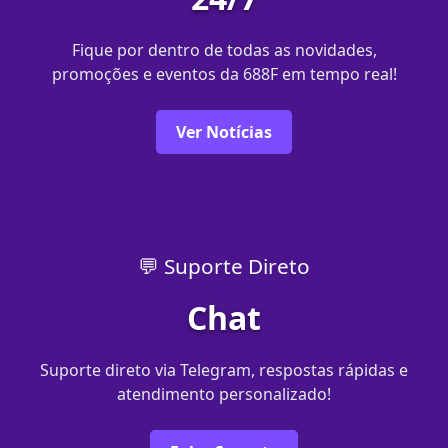
Fique por dentro de todas as novidades,
promoções e eventos da 688F em tempo real!
Ver Notícias
💬 Suporte Direto
Chat
Suporte direto via Telegram, respostas rápidas e
atendimento personalizado!