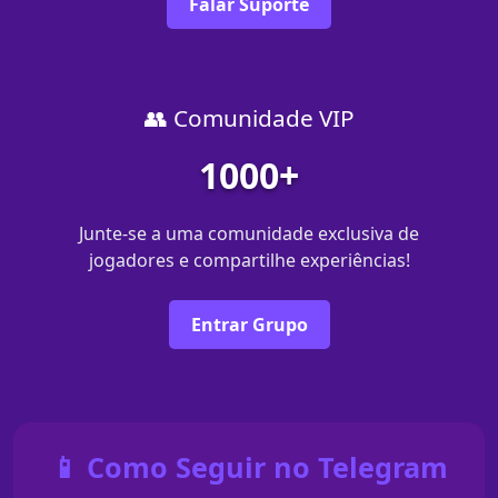
Falar Suporte
👥 Comunidade VIP
1000+
Junte-se a uma comunidade exclusiva de
jogadores e compartilhe experiências!
Entrar Grupo
📱 Como Seguir no Telegram