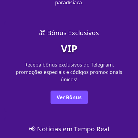
paradisíaca.
🎁 Bônus Exclusivos
VIP
Receba bônus exclusivos do Telegram,
promoções especiais e códigos promocionais
únicos!
Ver Bônus
📢 Notícias em Tempo Real