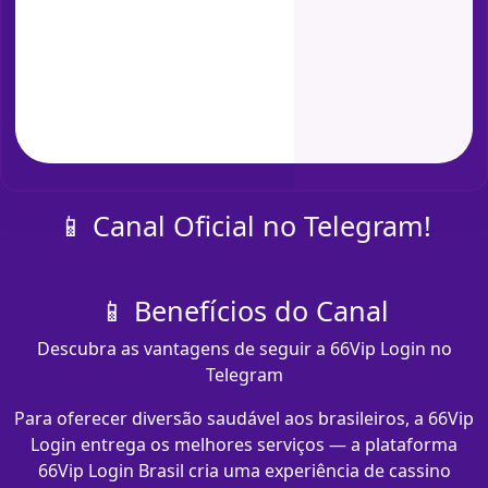
📱 Canal Oficial no Telegram!
📱 Benefícios do Canal
Descubra as vantagens de seguir a 66Vip Login no
Telegram
Para oferecer diversão saudável aos brasileiros, a 66Vip
Login entrega os melhores serviços — a plataforma
66Vip Login Brasil cria uma experiência de cassino