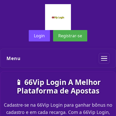
Login
Registrar-se
Menu
📱 66Vip Login A Melhor
Plataforma de Apostas
Cadastre-se na 66Vip Login para ganhar bônus no
cadastro e em cada recarga. Com a 66Vip Login,