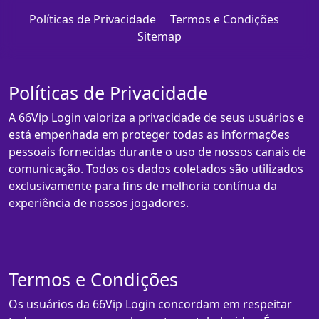
Políticas de Privacidade
Termos e Condições
Sitemap
Políticas de Privacidade
A 66Vip Login valoriza a privacidade de seus usuários e
está empenhada em proteger todas as informações
pessoais fornecidas durante o uso de nossos canais de
comunicação. Todos os dados coletados são utilizados
exclusivamente para fins de melhoria contínua da
experiência de nossos jogadores.
Termos e Condições
Os usuários da 66Vip Login concordam em respeitar