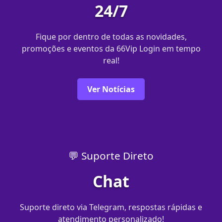
24/7
Fique por dentro de todas as novidades,
promoções e eventos da 66Vip Login em tempo
real!
Ver Notícias
💬 Suporte Direto
Chat
Suporte direto via Telegram, respostas rápidas e
atendimento personalizado!