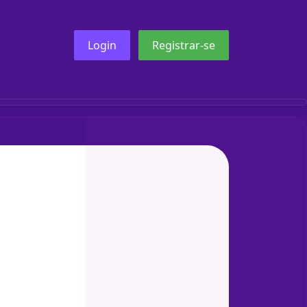
Login
Registrar-se