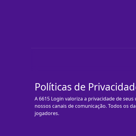
Políticas de Privacida
A 6615 Login valoriza a privacidade de seu
nossos canais de comunicação. Todos os dad
jogadores.