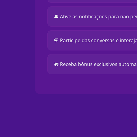
🔔 Ative as notificações para não p
💬 Participe das conversas e interaj
🎁 Receba bônus exclusivos autom