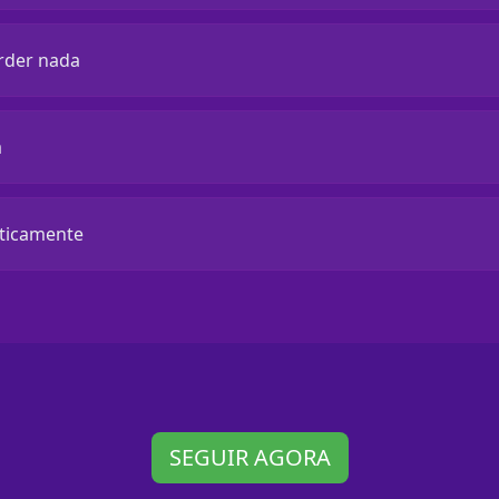
erder nada
a
aticamente
SEGUIR AGORA