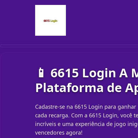
📱 6615 Login A 
Plataforma de A
Cadastre-se na 6615 Login para ganhar
cada recarga. Com a 6615 Login, você 
incríveis e uma experiência de jogo inig
vencedores agora!