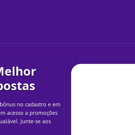
Melhor
postas
 bônus no cadastro e em
tem acesso a promoções
ualável. Junte-se aos