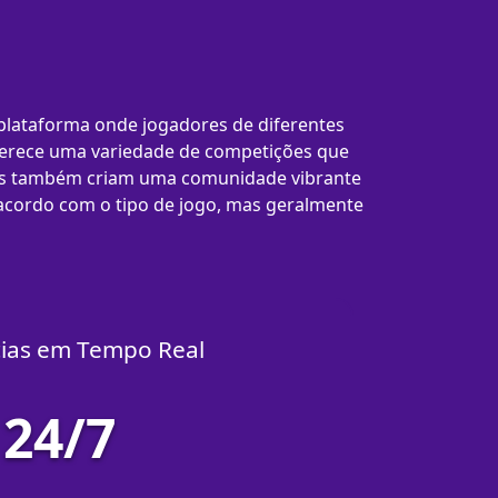
m
plataforma onde jogadores de diferentes
 oferece uma variedade de competições que
mas também criam uma comunidade vibrante
 acordo com o tipo de jogo, mas geralmente
cias em Tempo Real
24/7