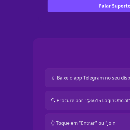
Falar Suport
📱 Baixe o app Telegram no seu disp
🔍 Procure por "@6615 LoginOficial
👆 Toque em "Entrar" ou "Join"