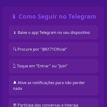
📱 Como Seguir no Telegram
📱 Baixe o app Telegram no seu dispositivo
🔍 Procure por "@6171Oficial"
👆 Toque em "Entrar" ou "Join"
🔔 Ative as notificações para não perder
nada
💬 Participe das conversas e interaja