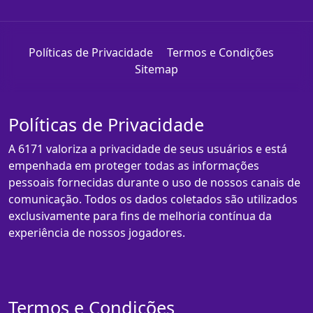
Políticas de Privacidade
Termos e Condições
Sitemap
Políticas de Privacidade
A 6171 valoriza a privacidade de seus usuários e está
empenhada em proteger todas as informações
pessoais fornecidas durante o uso de nossos canais de
comunicação. Todos os dados coletados são utilizados
exclusivamente para fins de melhoria contínua da
experiência de nossos jogadores.
Termos e Condições