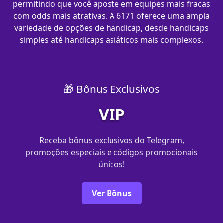
permitindo que você aposte em equipes mais fracas
com odds mais atrativas. A 6171 oferece uma ampla
variedade de opções de handicap, desde handicaps
simples até handicaps asiáticos mais complexos.
🎁 Bônus Exclusivos
VIP
Receba bônus exclusivos do Telegram,
promoções especiais e códigos promocionais
únicos!
Ver Bônus