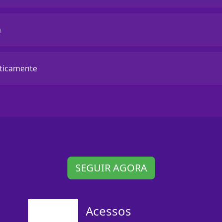
a
aticamente
SEGUIR AGORA
Acessos