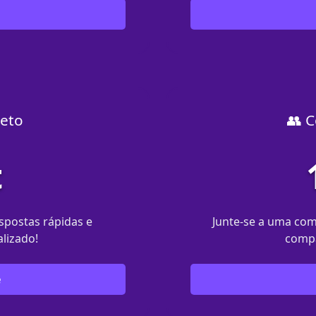
reto
👥 
t
espostas rápidas e
Junte-se a uma com
lizado!
compa
e