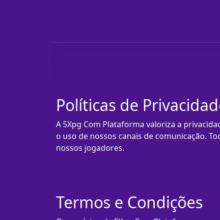
Políticas de Privacida
A 5Xpg Com Plataforma valoriza a privacid
o uso de nossos canais de comunicação. Tod
nossos jogadores.
Termos e Condições