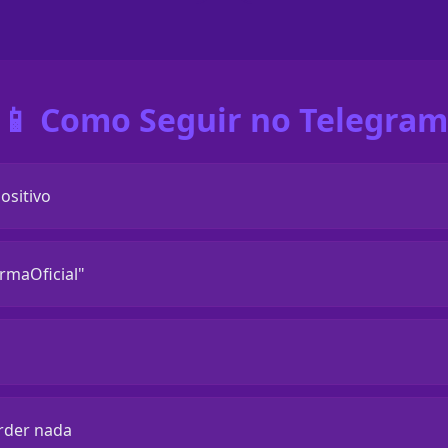
📱 Como Seguir no Telegram
ositivo
rmaOficial"
erder nada