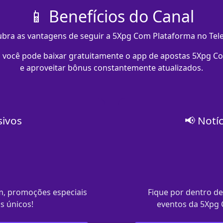
📱 Benefícios do Canal
bra as vantagens de seguir a 5Xpg Com Plataforma no Te
 você pode baixar gratuitamente o app de apostas 5Xpg Co
e aproveitar bônus constantemente atualizados.
sivos
📢 Notí
m, promoções especiais
Fique por dentro d
s únicos!
eventos da 5Xpg 