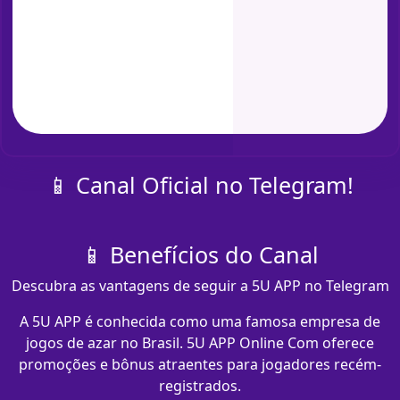
📱 Canal Oficial no Telegram!
📱 Benefícios do Canal
Descubra as vantagens de seguir a 5U APP no Telegram
A 5U APP é conhecida como uma famosa empresa de
jogos de azar no Brasil. 5U APP Online Com oferece
promoções e bônus atraentes para jogadores recém-
registrados.