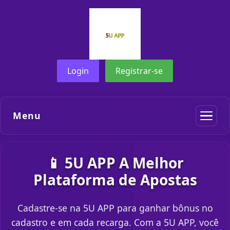
Login
Registrar-se
Menu
📱 5U APP A Melhor
Plataforma de Apostas
Cadastre-se na 5U APP para ganhar bônus no
cadastro e em cada recarga. Com a 5U APP, você