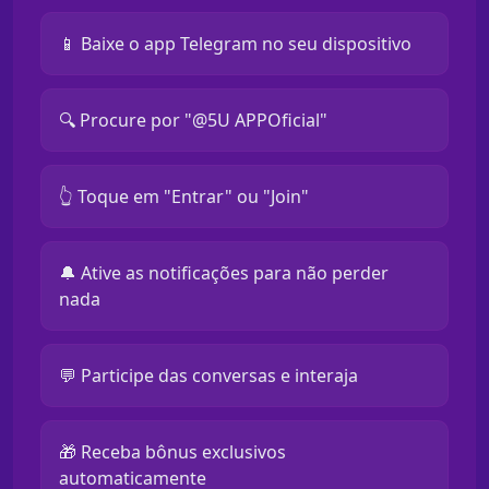
📱 Baixe o app Telegram no seu dispositivo
🔍 Procure por "@5U APPOficial"
👆 Toque em "Entrar" ou "Join"
🔔 Ative as notificações para não perder
nada
💬 Participe das conversas e interaja
🎁 Receba bônus exclusivos
automaticamente