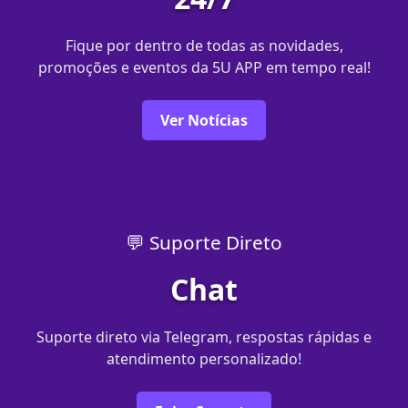
Fique por dentro de todas as novidades,
promoções e eventos da 5U APP em tempo real!
Ver Notícias
💬 Suporte Direto
Chat
Suporte direto via Telegram, respostas rápidas e
atendimento personalizado!