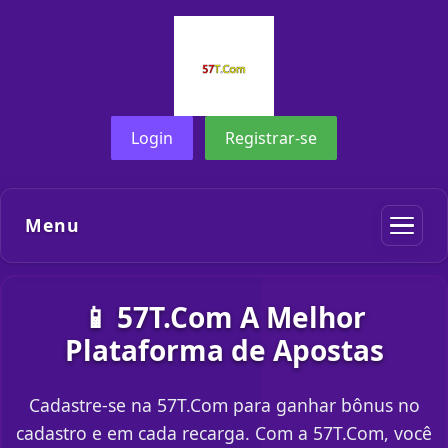
Login
Registrar-se
Menu
📱 57T.Com A Melhor
Plataforma de Apostas
Cadastre-se na 57T.Com para ganhar bônus no
cadastro e em cada recarga. Com a 57T.Com, você