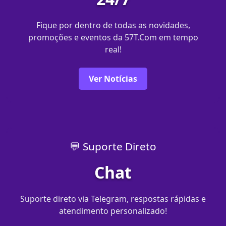
Fique por dentro de todas as novidades,
promoções e eventos da 57T.Com em tempo
real!
Ver Notícias
💬 Suporte Direto
Chat
Suporte direto via Telegram, respostas rápidas e
atendimento personalizado!