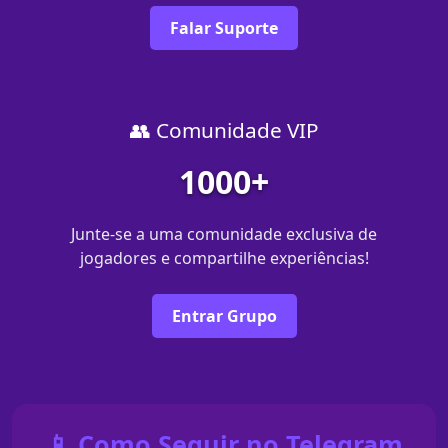
Falar Suporte
👥 Comunidade VIP
1000+
Junte-se a uma comunidade exclusiva de
jogadores e compartilhe experiências!
Entrar Grupo
📱 Como Seguir no Telegram