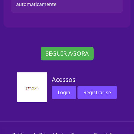
automaticamente
SEGUIR AGORA
Acessos
Login
Registrar-se