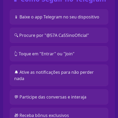
📱 Baixe o app Telegram no seu dispositivo
🔍 Procure por "@57A CaSSinoOficial"
👆 Toque em "Entrar" ou "Join"
🔔 Ative as notificações para não perder
nada
💬 Participe das conversas e interaja
🎁 Receba bônus exclusivos