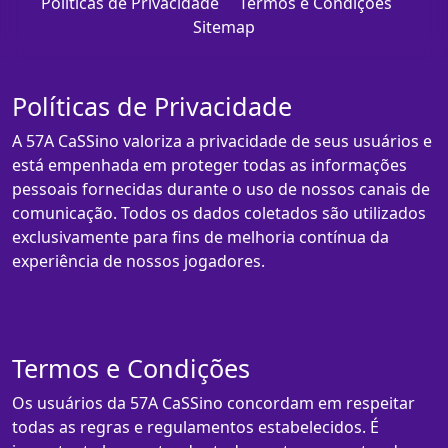
Políticas de Privacidade
Termos e Condições
Sitemap
Políticas de Privacidade
A 57A CaSSino valoriza a privacidade de seus usuários e
está empenhada em proteger todas as informações
pessoais fornecidas durante o uso de nossos canais de
comunicação. Todos os dados coletados são utilizados
exclusivamente para fins de melhoria contínua da
experiência de nossos jogadores.
Termos e Condições
Os usuários da 57A CaSSino concordam em respeitar
todas as regras e regulamentos estabelecidos. É