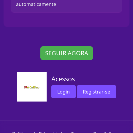
automaticamente
SEGUIR AGORA
Acessos
Login
Registrar-se