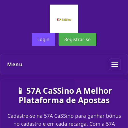
Login
Registrar-se
Menu
📱 57A CaSSino A Melhor
Plataforma de Apostas
Cadastre-se na 57A CaSSino para ganhar bônus
no cadastro e em cada recarga. Com a 57A