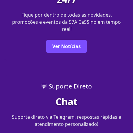
Fique por dentro de todas as novidades,
promoções e eventos da 57A CaSSino em tempo
real!
Ver Notícias
💬 Suporte Direto
Chat
Suporte direto via Telegram, respostas rápidas e
atendimento personalizado!