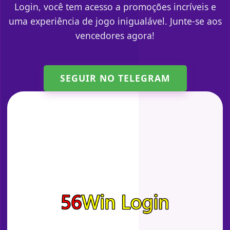
Login, você tem acesso a promoções incríveis e
uma experiência de jogo inigualável. Junte-se aos
vencedores agora!
SEGUIR NO TELEGRAM