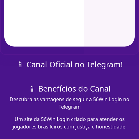
📱 Canal Oficial no Telegram!
📱 Benefícios do Canal
Descubra as vantagens de seguir a 56Win Login no
Telegram
Um site da 56Win Login criado para atender os
jogadores brasileiros com justiça e honestidade.