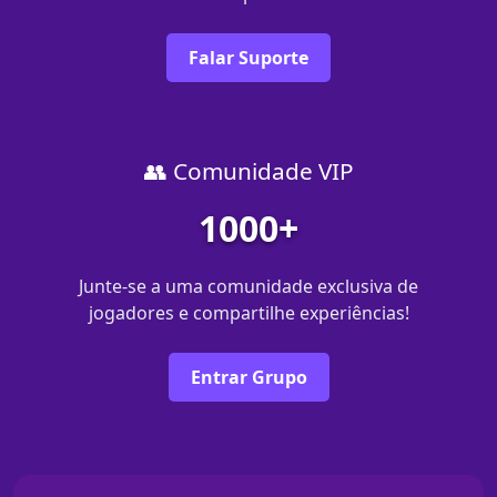
Falar Suporte
👥 Comunidade VIP
1000+
Junte-se a uma comunidade exclusiva de
jogadores e compartilhe experiências!
Entrar Grupo