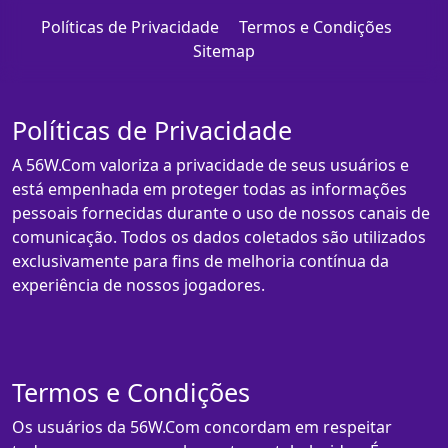
Políticas de Privacidade
Termos e Condições
Sitemap
Políticas de Privacidade
A 56W.Com valoriza a privacidade de seus usuários e
está empenhada em proteger todas as informações
pessoais fornecidas durante o uso de nossos canais de
comunicação. Todos os dados coletados são utilizados
exclusivamente para fins de melhoria contínua da
experiência de nossos jogadores.
Termos e Condições
Os usuários da 56W.Com concordam em respeitar