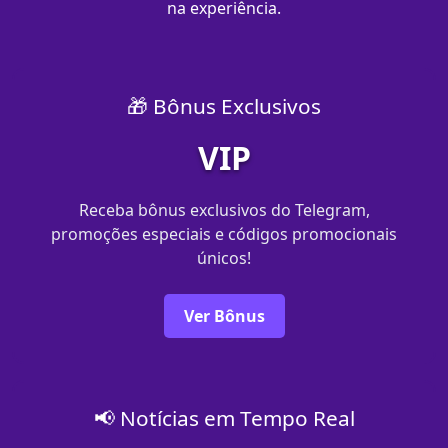
na experiência.
🎁 Bônus Exclusivos
VIP
Receba bônus exclusivos do Telegram,
promoções especiais e códigos promocionais
únicos!
Ver Bônus
📢 Notícias em Tempo Real