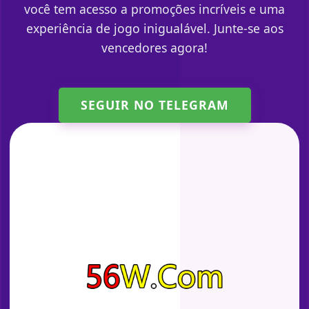
você tem acesso a promoções incríveis e uma
experiência de jogo inigualável. Junte-se aos
vencedores agora!
SEGUIR NO TELEGRAM