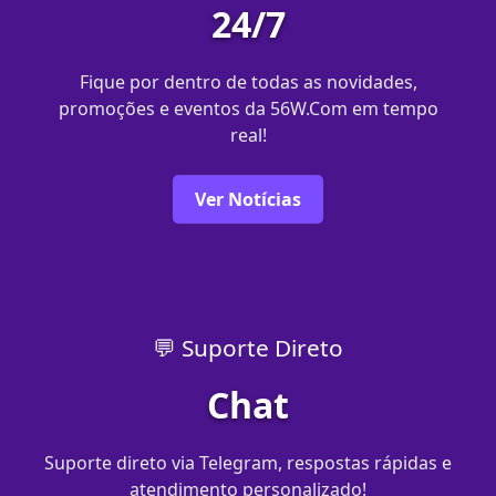
24/7
Fique por dentro de todas as novidades,
promoções e eventos da 56W.Com em tempo
real!
Ver Notícias
💬 Suporte Direto
Chat
Suporte direto via Telegram, respostas rápidas e
atendimento personalizado!