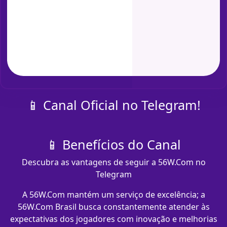
📱 Canal Oficial no Telegram!
📱 Benefícios do Canal
Descubra as vantagens de seguir a 56W.Com no
Telegram
A 56W.Com mantém um serviço de excelência; a
56W.Com Brasil busca constantemente atender às
expectativas dos jogadores com inovação e melhorias