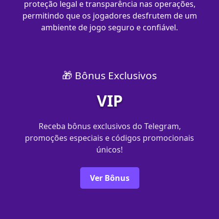
proteção legal e transparência nas operações,
permitindo que os jogadores desfrutem de um
ambiente de jogo seguro e confiável.
🎁 Bônus Exclusivos
VIP
Receba bônus exclusivos do Telegram,
promoções especiais e códigos promocionais
únicos!
Ver Bônus