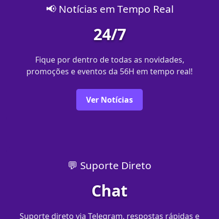
📢 Notícias em Tempo Real
24/7
Fique por dentro de todas as novidades,
promoções e eventos da 56H em tempo real!
Ver Notícias
💬 Suporte Direto
Chat
Suporte direto via Telegram, respostas rápidas e