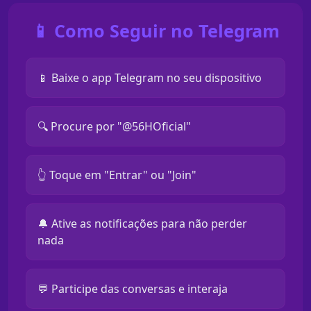
📱 Como Seguir no Telegram
📱 Baixe o app Telegram no seu dispositivo
🔍 Procure por "@56HOficial"
👆 Toque em "Entrar" ou "Join"
🔔 Ative as notificações para não perder
nada
💬 Participe das conversas e interaja