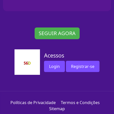
SEGUIR AGORA
Acessos
Login
Registrar-se
Políticas de Privacidade
Termos e Condições
Sitemap