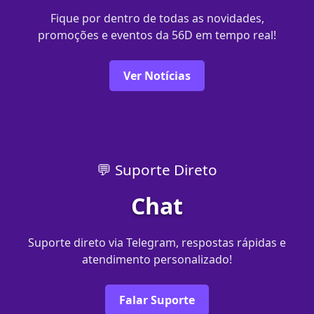
Fique por dentro de todas as novidades,
promoções e eventos da 56D em tempo real!
Ver Notícias
💬 Suporte Direto
Chat
Suporte direto via Telegram, respostas rápidas e
atendimento personalizado!
Falar Suporte