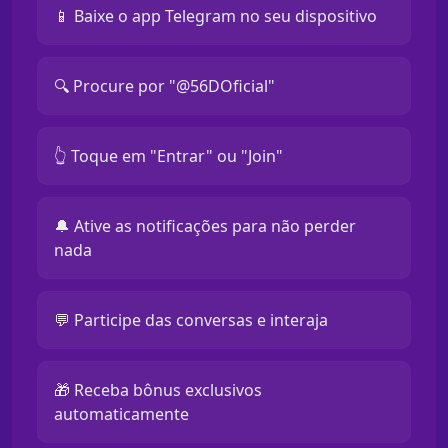
📱 Baixe o app Telegram no seu dispositivo
🔍 Procure por "@56DOficial"
👆 Toque em "Entrar" ou "Join"
🔔 Ative as notificações para não perder
nada
💬 Participe das conversas e interaja
🎁 Receba bônus exclusivos
automaticamente