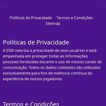
Políticas de Privacidade
Termos e Condições
Sitemap
Políticas de Privacidade
A 55M valoriza a privacidade de seus usuários e está
empenhada em proteger todas as informações
pessoais fornecidas durante o uso de nossos canais de
comunicação. Todos os dados coletados são utilizados
exclusivamente para fins de melhoria contínua da
experiência de nossos jogadores.
Termos e Condições