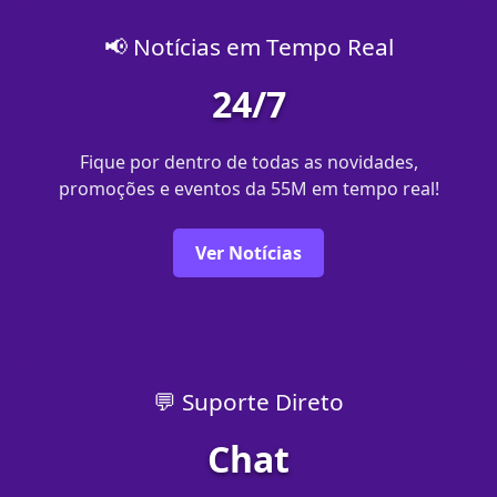
📢 Notícias em Tempo Real
24/7
Fique por dentro de todas as novidades,
promoções e eventos da 55M em tempo real!
Ver Notícias
💬 Suporte Direto
Chat