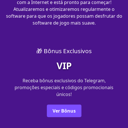
com a Internet e está pronto para começar!
Atualizaremos e otimizaremos regularmente o
software para que os jogadores possam desfrutar do
software de jogo mais suave.
🎁 Bônus Exclusivos
VIP
Receba bônus exclusivos do Telegram,
promoções especiais e códigos promocionais
únicos!
Ver Bônus