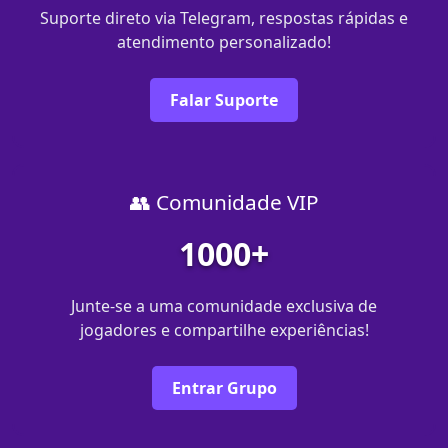
Suporte direto via Telegram, respostas rápidas e
atendimento personalizado!
Falar Suporte
👥 Comunidade VIP
1000+
Junte-se a uma comunidade exclusiva de
jogadores e compartilhe experiências!
Entrar Grupo