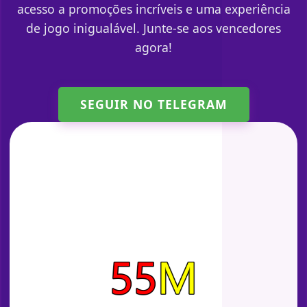
acesso a promoções incríveis e uma experiência
de jogo inigualável. Junte-se aos vencedores
agora!
SEGUIR NO TELEGRAM