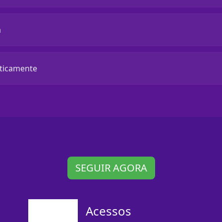
a
aticamente
SEGUIR AGORA
Acessos