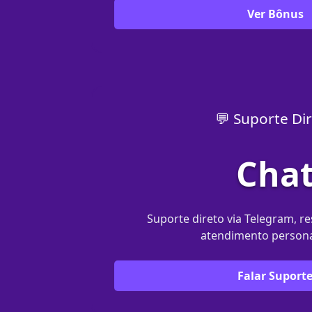
Ver Bônus
💬 Suporte Di
Cha
Suporte direto via Telegram, r
atendimento persona
Falar Suport