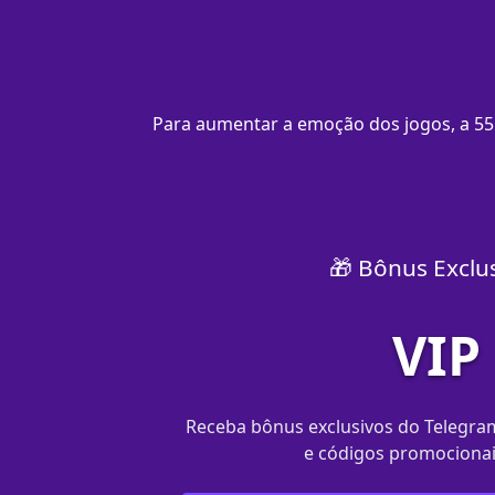
Para aumentar a emoção dos jogos, a 55F
🎁 Bônus Exclu
VIP
Receba bônus exclusivos do Telegra
e códigos promocionai