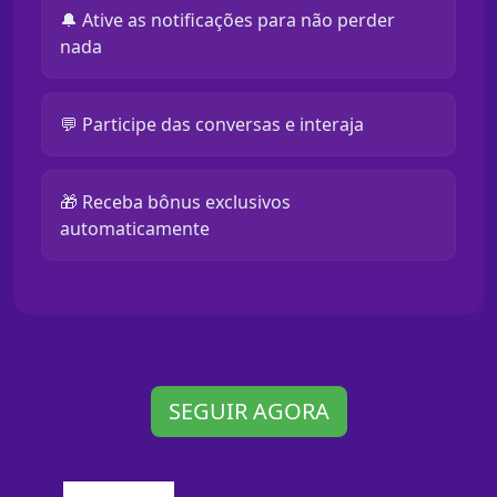
🔔 Ative as notificações para não perder
nada
💬 Participe das conversas e interaja
🎁 Receba bônus exclusivos
automaticamente
SEGUIR AGORA