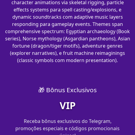
character animations via skeletal rigging, particle
effects systems para spell casting/explosions, e
dynamic soundtracks com adaptive music layers
responding para gameplay events. Themes span
comprehensive spectrum: Egyptian archaeology (Book
series), Norse mythology (Asgardian pantheons), Asian
fortune (dragon/tiger motifs), adventure genres
(explorer narratives), e fruit machine reimaginings
(classic symbols com modern presentation).
🎁 Bônus Exclusivos
VIP
Receba bônus exclusivos do Telegram,
promoções especiais e códigos promocionais