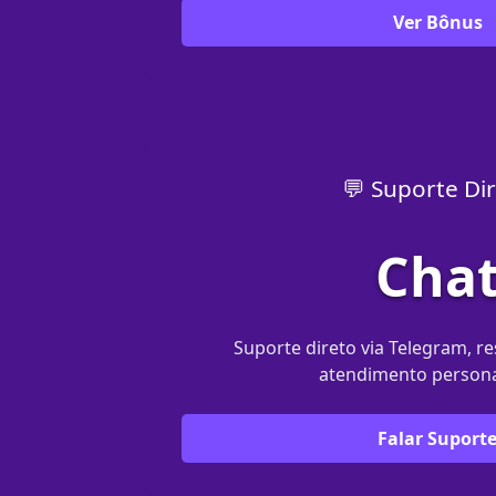
Ver Bônus
💬 Suporte Di
Cha
Suporte direto via Telegram, r
atendimento persona
Falar Suport