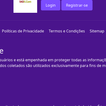
Login
Registrar-se
Políticas de Privacidade
Termos e Condições
Sitemap
de
usuários e está empenhada em proteger todas as informaçõ
os coletados são utilizados exclusivamente para fins de m