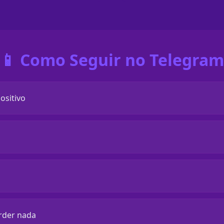
📱 Como Seguir no Telegram
ositivo
erder nada