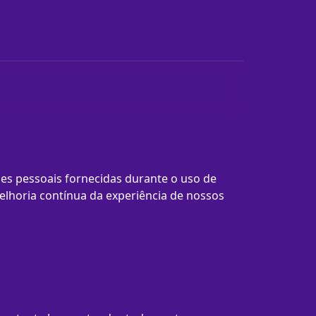
es pessoais fornecidas durante o uso de
elhoria contínua da experiência de nossos