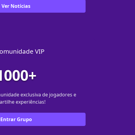
Ver Notícias
Comunidade VIP
1000+
unidade exclusiva de jogadores e
rtilhe experiências!
Entrar Grupo