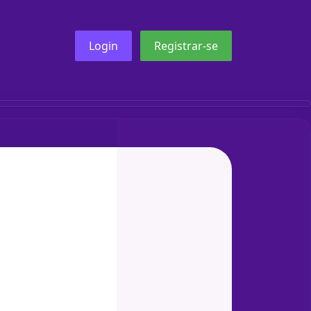
Login
Registrar-se