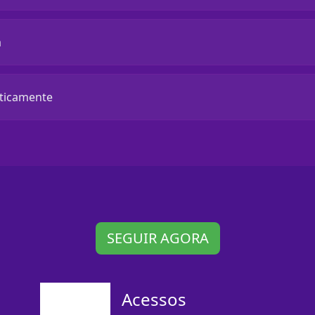
a
aticamente
SEGUIR AGORA
Acessos