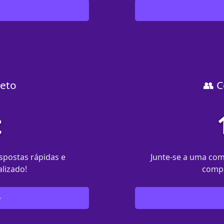
reto
👥 
t
espostas rápidas e
Junte-se a uma com
lizado!
compa
e