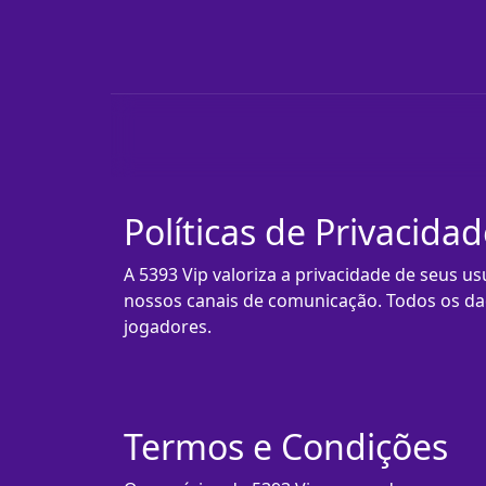
Políticas de Privacida
A 5393 Vip valoriza a privacidade de seus 
nossos canais de comunicação. Todos os dad
jogadores.
Termos e Condições