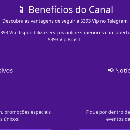
📱 Benefícios do Canal
Descubra as vantagens de seguir a 5393 Vip no Telegram
5393 Vip disponibiliza serviços online superiores com abertu
5393 Vip Brasil .
sivos
📢 Notí
m, promoções especiais
Fique por dentro d
s únicos!
eventos da