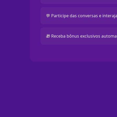
💬 Participe das conversas e interaj
🎁 Receba bônus exclusivos autom