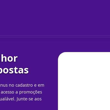
lhor
postas
ônus no cadastro e em
m acesso a promoções
ualável. Junte-se aos