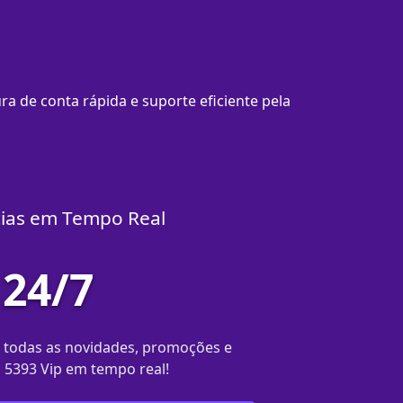
ra de conta rápida e suporte eficiente pela
cias em Tempo Real
24/7
e todas as novidades, promoções e
 5393 Vip em tempo real!