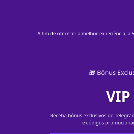
A fim de oferecer a melhor experiência, a 
🎁 Bônus Exclu
VIP
Receba bônus exclusivos do Telegra
e códigos promocionai