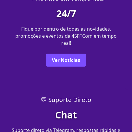
24/7
Fique por dentro de todas as novidades,
promoções e eventos da 45FF.Com em tempo
real!
Ver Notícias
💬 Suporte Direto
Chat
Suporte direto via Telegram, respostas rápidas e