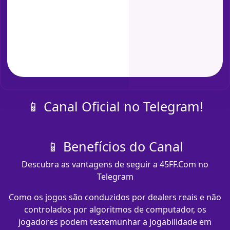
📱 Canal Oficial no Telegram!
📱 Benefícios do Canal
Descubra as vantagens de seguir a 45FF.Com no
Telegram
Como os jogos são conduzidos por dealers reais e não
controlados por algoritmos de computador, os
jogadores podem testemunhar a jogabilidade em