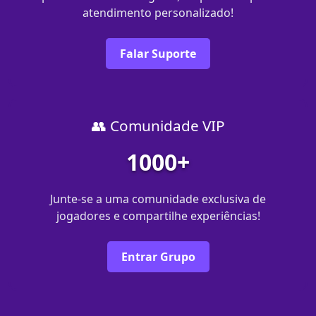
atendimento personalizado!
Falar Suporte
👥 Comunidade VIP
1000+
Junte-se a uma comunidade exclusiva de
jogadores e compartilhe experiências!
Entrar Grupo