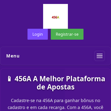
Login
Registrar-se
Menu
📱 456A A Melhor Plataforma
de Apostas
Cadastre-se na 456A para ganhar bônus no
cadastro e em cada recarga. Com a 456A, você