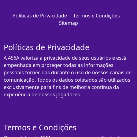
Políticas de Privacidade
Termos e Condições
Sitemap
Políticas de Privacidade
A 456A valoriza a privacidade de seus usuários e está
empenhada em proteger todas as informações
pessoais fornecidas durante o uso de nossos canais de
comunicação. Todos os dados coletados são utilizados
exclusivamente para fins de melhoria contínua da
experiência de nossos jogadores.
Termos e Condições