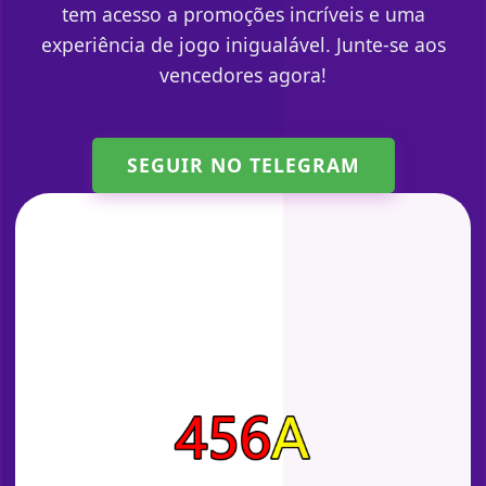
tem acesso a promoções incríveis e uma
experiência de jogo inigualável. Junte-se aos
vencedores agora!
SEGUIR NO TELEGRAM