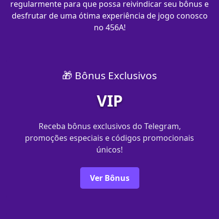
regularmente para que possa reivindicar seu bônus e
desfrutar de uma ótima experiência de jogo conosco
no 456A!
🎁 Bônus Exclusivos
VIP
Receba bônus exclusivos do Telegram,
promoções especiais e códigos promocionais
únicos!
Ver Bônus