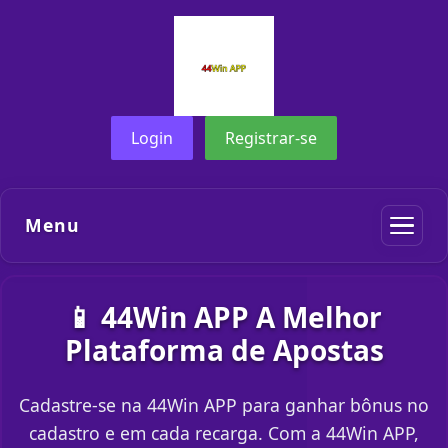
Login
Registrar-se
Menu
📱 44Win APP A Melhor
Plataforma de Apostas
Cadastre-se na 44Win APP para ganhar bônus no
cadastro e em cada recarga. Com a 44Win APP,