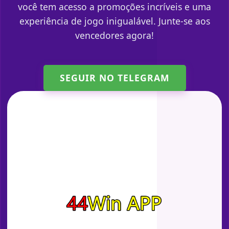
você tem acesso a promoções incríveis e uma
experiência de jogo inigualável. Junte-se aos
vencedores agora!
SEGUIR NO TELEGRAM