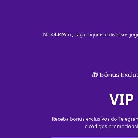
Na 4444Win , caça-níqueis e diversos j
🎁 Bônus Exclu
VIP
Receba bônus exclusivos do Telegra
e códigos promocionai