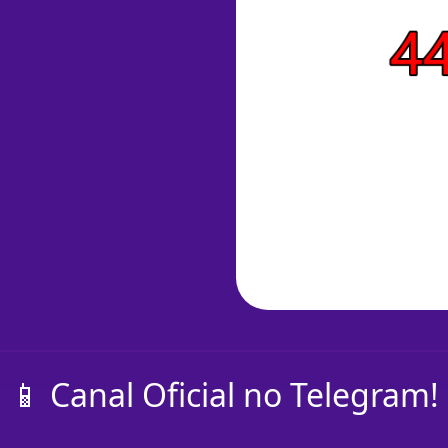
📱 Canal Oficial no Telegram!