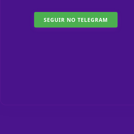
SEGUIR NO TELEGRAM