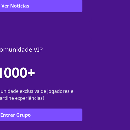
Ver Notícias
Comunidade VIP
1000+
unidade exclusiva de jogadores e
rtilhe experiências!
Entrar Grupo