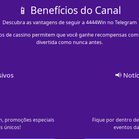
📱 Benefícios do Canal
Descubra as vantagens de seguir a 4444Win no Telegram
ogos de cassino permitem que você ganhe recompensas com f
divertida como nunca antes.
sivos
📢 Notí
m, promoções especiais
Fique por dentro d
s únicos!
eventos da