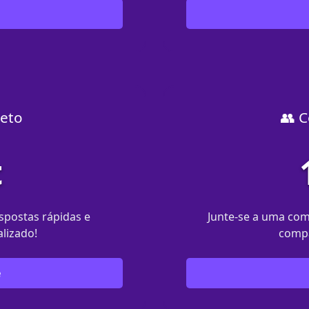
reto
👥 
t
espostas rápidas e
Junte-se a uma com
lizado!
compa
e