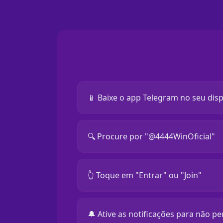
📱 Baixe o app Telegram no seu disp
🔍 Procure por "@4444WinOficial"
👆 Toque em "Entrar" ou "Join"
🔔 Ative as notificações para não p