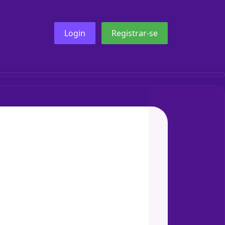
Login
Registrar-se