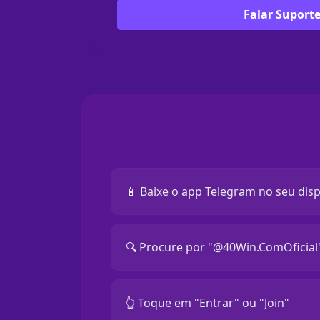
Falar Suport
📱 Baixe o app Telegram no seu disp
🔍 Procure por "@40Win.ComOficial
👆 Toque em "Entrar" ou "Join"