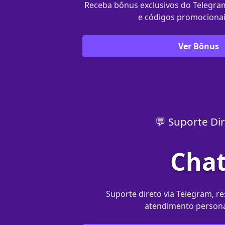
Receba bônus exclusivos do Telegra
e códigos promocionai
Ver Bônus
💬 Suporte Di
Cha
Suporte direto via Telegram, r
atendimento persona