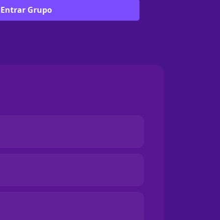
Entrar Grupo