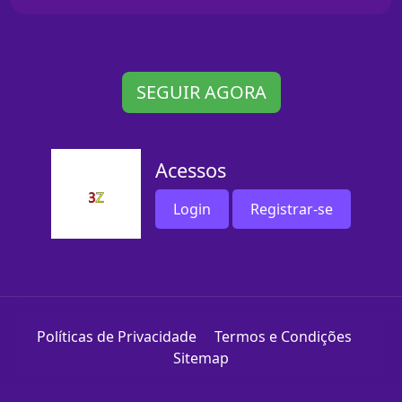
SEGUIR AGORA
Acessos
Login
Registrar-se
Políticas de Privacidade
Termos e Condições
Sitemap