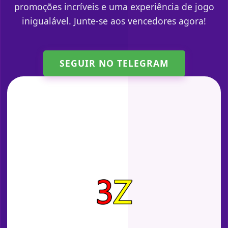
promoções incríveis e uma experiência de jogo
inigualável. Junte-se aos vencedores agora!
SEGUIR NO TELEGRAM