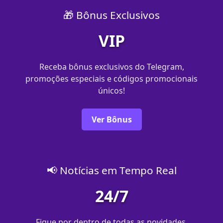
🎁 Bônus Exclusivos
VIP
Receba bônus exclusivos do Telegram,
promoções especiais e códigos promocionais
únicos!
Ver Bônus
📢 Notícias em Tempo Real
24/7
Fique por dentro de todas as novidades,