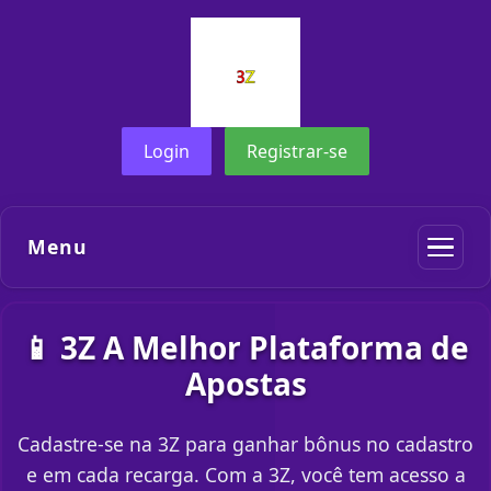
Login
Registrar-se
Menu
📱 3Z A Melhor Plataforma de
Apostas
Cadastre-se na 3Z para ganhar bônus no cadastro
e em cada recarga. Com a 3Z, você tem acesso a