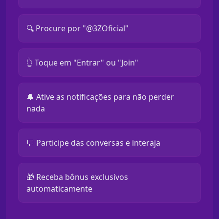
🔍 Procure por "@3ZOficial"
👆 Toque em "Entrar" ou "Join"
🔔 Ative as notificações para não perder
nada
💬 Participe das conversas e interaja
🎁 Receba bônus exclusivos
automaticamente