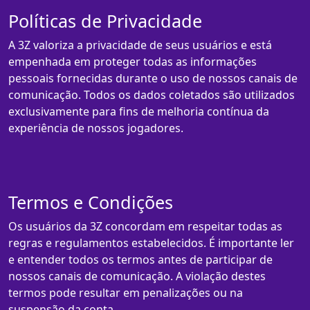
Políticas de Privacidade
A 3Z valoriza a privacidade de seus usuários e está
empenhada em proteger todas as informações
pessoais fornecidas durante o uso de nossos canais de
comunicação. Todos os dados coletados são utilizados
exclusivamente para fins de melhoria contínua da
experiência de nossos jogadores.
Termos e Condições
Os usuários da 3Z concordam em respeitar todas as
regras e regulamentos estabelecidos. É importante ler
e entender todos os termos antes de participar de
nossos canais de comunicação. A violação destes
termos pode resultar em penalizações ou na
suspensão da conta.