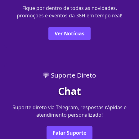
Fique por dentro de todas as novidades,
promoções e eventos da 38H em tempo real!
Ver Notícias
💬 Suporte Direto
Chat
Suporte direto via Telegram, respostas rápidas e
atendimento personalizado!
Falar Suporte