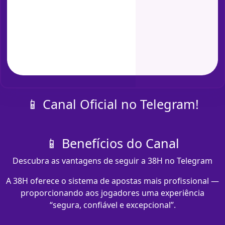
📱 Canal Oficial no Telegram!
📱 Benefícios do Canal
Descubra as vantagens de seguir a 38H no Telegram
A 38H oferece o sistema de apostas mais profissional —
proporcionando aos jogadores uma experiência
“segura, confiável e excepcional”.