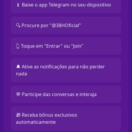
📱 Baixe o app Telegram no seu dispositivo
🔍 Procure por "@38HOficial"
👆 Toque em "Entrar" ou "Join"
🔔 Ative as notificações para não perder
nada
💬 Participe das conversas e interaja
🎁 Receba bônus exclusivos
automaticamente