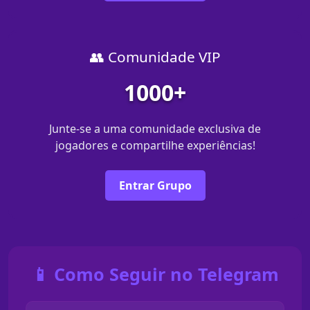
👥 Comunidade VIP
1000+
Junte-se a uma comunidade exclusiva de
jogadores e compartilhe experiências!
Entrar Grupo
📱 Como Seguir no Telegram