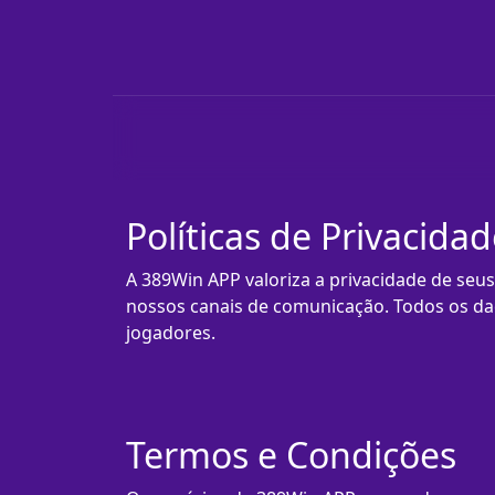
Políticas de Privacida
A 389Win APP valoriza a privacidade de seu
nossos canais de comunicação. Todos os dad
jogadores.
Termos e Condições