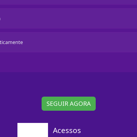
a
aticamente
SEGUIR AGORA
Acessos