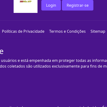
Login
Registrar-se
Políticas de Privacidade
Termos e Condições
Sitemap
de
s usuários e está empenhada em proteger todas as informa
os coletados são utilizados exclusivamente para fins de m