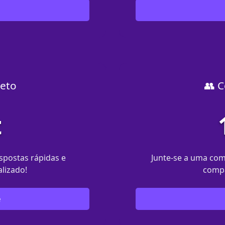
reto
👥 
t
espostas rápidas e
Junte-se a uma com
lizado!
compa
e