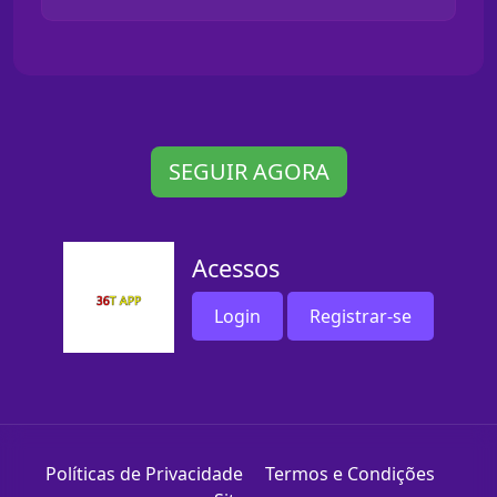
SEGUIR AGORA
Acessos
Login
Registrar-se
Políticas de Privacidade
Termos e Condições