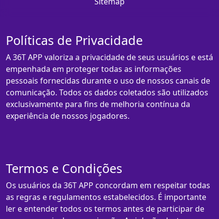
Sitemap
Políticas de Privacidade
A 36T APP valoriza a privacidade de seus usuários e está
empenhada em proteger todas as informações
pessoais fornecidas durante o uso de nossos canais de
comunicação. Todos os dados coletados são utilizados
exclusivamente para fins de melhoria contínua da
experiência de nossos jogadores.
Termos e Condições
Os usuários da 36T APP concordam em respeitar todas
as regras e regulamentos estabelecidos. É importante
ler e entender todos os termos antes de participar de