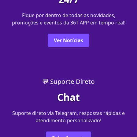
Fique por dentro de todas as novidades,
promoções e eventos da 36T APP em tempo real!
Ver Notícias
💬 Suporte Direto
Chat
Suporte direto via Telegram, respostas rápidas e
atendimento personalizado!