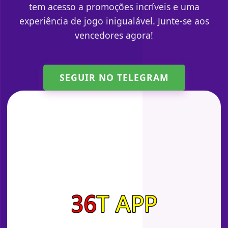
tem acesso a promoções incríveis e uma
experiência de jogo inigualável. Junte-se aos
vencedores agora!
SEGUIR NO TELEGRAM