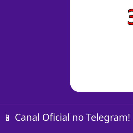
📱 Canal Oficial no Telegram!