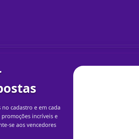
r
postas
 no cadastro e em cada
 promoções incríveis e
unte-se aos vencedores