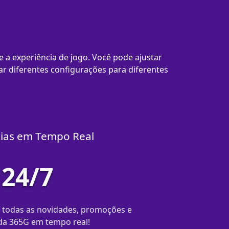
 a experiência de jogo. Você pode ajustar
var diferentes configurações para diferentes
cias em Tempo Real
24/7
e todas as novidades, promoções e
da 365G em tempo real!