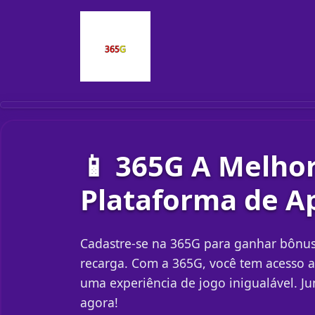
📱 365G A Melho
Plataforma de A
Cadastre-se na 365G para ganhar bônus
recarga. Com a 365G, você tem acesso a
uma experiência de jogo inigualável. J
agora!