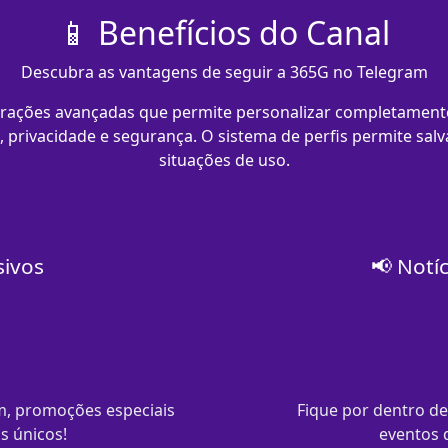
📱 Benefícios do Canal
Descubra as vantagens de seguir a 365G no Telegram
urações avançadas que permite personalizar completamente
, privacidade e segurança. O sistema de perfis permite sal
situações de uso.
sivos
📢 Notí
m, promoções especiais
Fique por dentro d
s únicos!
eventos 