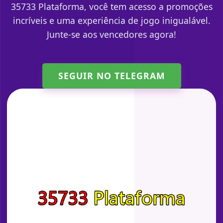
35733 Plataforma, você tem acesso a promoções
incríveis e uma experiência de jogo inigualável.
Junte-se aos vencedores agora!
SEGUIR NO TELEGRAM