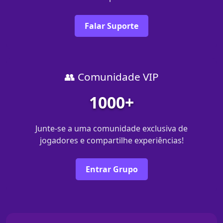
Falar Suporte
👥 Comunidade VIP
1000+
Junte-se a uma comunidade exclusiva de
jogadores e compartilhe experiências!
Entrar Grupo