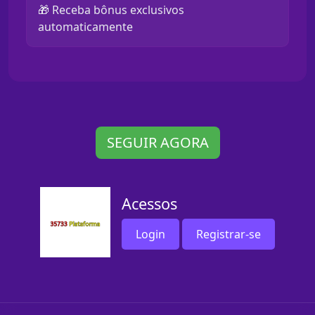
🎁 Receba bônus exclusivos
automaticamente
SEGUIR AGORA
Acessos
Login
Registrar-se